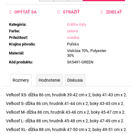
OPÝTAŤ SA
STRÁŽIŤ
ZDIEĽAŤ
Kategória
:
Krátke šaty
Farba
:
zelená
Príležitosť
:
svadba
Krajina pôvodu
:
Poľsko
Viskóza 70%, Polyester
Materiál
:
30%
Kód produktu
:
SK5491-GREEN
Rozmery
Hodnotenie
Diskusia
Veľkosť XS- dĺžka 86 cm, hrudník 39-42 cm x 2, boky 41-43 cm x 2.
Veľkosť S- dĺžka 86 cm, hrudník 41-44 cm x 2, boky 43-45 cm x 2.
Veľkosť M- dĺžka 86 cm, hrudník 43-46 cm x 2, boky 45-47 cm x 2.
Veľkosť L- dĺžka 88 cm, hrudník 45-48 cm x 2, boky 47-49 cm x 2.
Veľkosť XL- dĺžka 88 cm, hrudník 47-50 cm x 2, boky 49-51 cm x 2.