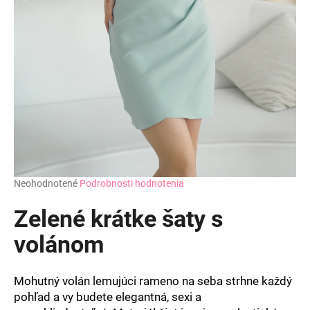
á
j
s
ť
?
HĽADAŤ
Priemerné
Neohodnotené
Podrobnosti hodnotenia
hodnotenie
produktu
Zelené krátke šaty s
O
je
d
0,0
volánom
z
p
5
o
hviezdičiek.
r
Mohutný volán lemujúci rameno na seba strhne každý
ú
pohľad a vy budete elegantná, sexi a