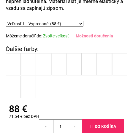
č
neprehliadnuteľná. Materiál šiat je mierne elastický a
a
vzadu sa zapínajú zipsom.
m
e
Môžeme doručiť do:
Zvoľte veľkosť
Možnosti doručenia
88 €
71,54 € bez DPH
Jednotková
DO KOŠÍKA
cena: