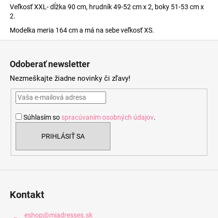
Veľkosť XXL- dĺžka 90 cm, hrudník 49-52 cm x 2, boky 51-53 cm x
2.
Modelka meria 164 cm a má na sebe veľkosť XS.
Z
á
Odoberať newsletter
p
Nezmeškajte žiadne novinky či zľavy!
ä
t
i
Súhlasím so
spracúvaním osobných údajov
.
e
PRIHLÁSIŤ SA
Kontakt
eshop
@
miadresses.sk