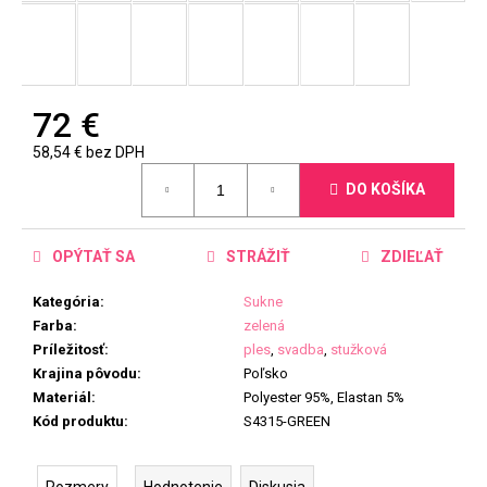
72 €
58,54 € bez DPH
Jednotková
DO KOŠÍKA
cena:
OPÝTAŤ SA
STRÁŽIŤ
ZDIEĽAŤ
Kategória
:
Sukne
Farba
:
zelená
Príležitosť
:
ples
,
svadba
,
stužková
Krajina pôvodu
:
Poľsko
Materiál
:
Polyester 95%, Elastan 5%
Kód produktu
:
S4315-GREEN
Rozmery
Hodnotenie
Diskusia