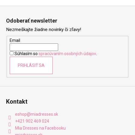
Z
á
Odoberať newsletter
p
Nezmeškajte žiadne novinky či zľavy!
ä
t
Email
i
Súhlasím so
spracúvaním osobných údajov
.
e
PRIHLÁSIŤ SA
Kontakt
eshop
@
miadresses.sk
+421 902 469 024
Mia Dresses na Facebooku