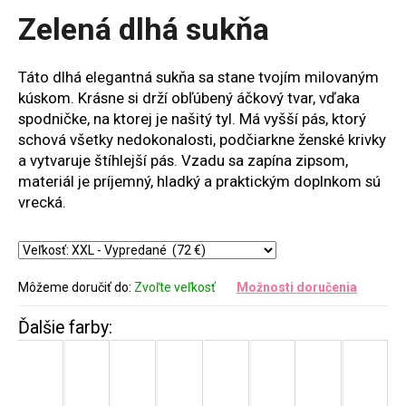
produktu
Zelená dlhá sukňa
je
0,0
z
Táto dlhá elegantná sukňa sa stane tvojím milovaným
5
kúskom. Krásne si drží obľúbený áčkový tvar, vďaka
hviezdičiek.
spodničke, na ktorej je našitý tyl. Má vyšší pás, ktorý
schová všetky nedokonalosti, podčiarkne ženské krivky
a vytvaruje štíhlejší pás. Vzadu sa zapína zipsom,
materiál je príjemný, hladký a praktickým doplnkom sú
vrecká.
Môžeme doručiť do:
Zvoľte veľkosť
Možnosti doručenia