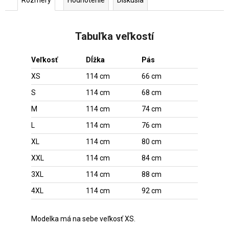
Tabuľka veľkostí
Veľkosť
Dĺžka
Pás
XS
114 cm
66 cm
S
114 cm
68 cm
M
114 cm
74 cm
L
114 cm
76 cm
XL
114 cm
80 cm
XXL
114 cm
84 cm
3XL
114 cm
88 cm
4XL
114 cm
92 cm
Modelka má na sebe veľkosť XS.