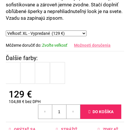
sofistikovane a zároveň jemne zvodne. Stačí doplniť
obľúbené šperky a neprehliadnuteľný look je na svete.
Vzadu sa zapínajú zipsom.
Môžeme doručiť do:
Zvoľte veľkosť
Možnosti doručenia
129 €
104,88 € bez DPH
Jednotková
DO KOŠÍKA
cena:
OPÝTAŤ SA
STRÁŽIŤ
ZDIEĽAŤ