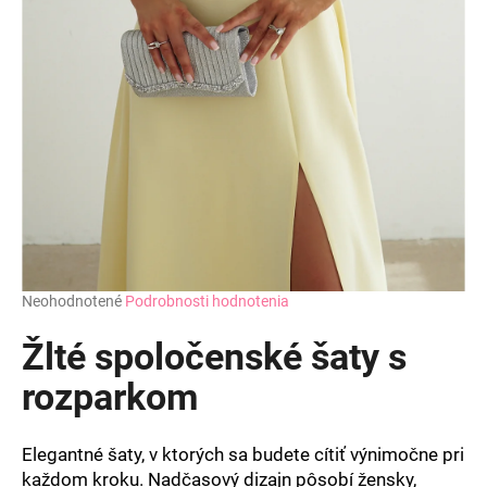
Priemerné
Neohodnotené
Podrobnosti hodnotenia
hodnotenie
produktu
Žlté spoločenské šaty s
je
0,0
rozparkom
z
5
hviezdičiek.
Elegantné šaty, v ktorých sa budete cítiť výnimočne pri
každom kroku. Nadčasový dizajn pôsobí žensky,