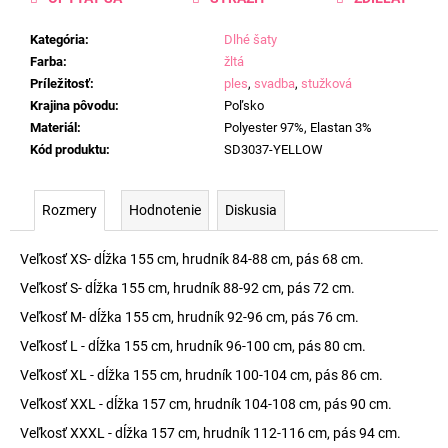
Kategória
:
Dlhé šaty
Farba
:
žltá
Príležitosť
:
ples
,
svadba
,
stužková
Krajina pôvodu
:
Poľsko
Materiál
:
Polyester 97%, Elastan 3%
Kód produktu
:
SD3037-YELLOW
Rozmery
Hodnotenie
Diskusia
Veľkosť XS- dĺžka 155 cm, hrudník 84-88 cm, pás 68 cm.
Veľkosť S- dĺžka 155 cm, hrudník 88-92 cm, pás 72 cm.
Veľkosť M- dĺžka 155 cm, hrudník 92-96 cm, pás 76 cm.
Veľkosť L - dĺžka 155 cm, hrudník 96-100 cm, pás 80 cm.
Veľkosť XL - dĺžka 155 cm, hrudník 100-104 cm, pás 86 cm.
Veľkosť XXL - dĺžka 157 cm, hrudník 104-108 cm, pás 90 cm.
Veľkosť XXXL - dĺžka 157 cm, hrudník 112-116 cm, pás 94 cm.