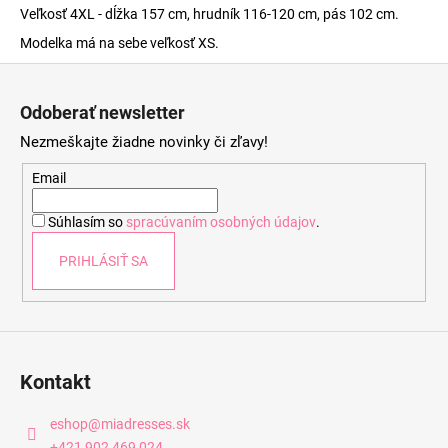
Veľkosť 4XL - dĺžka 157 cm, hrudník 116-120 cm, pás 102 cm.
Modelka má na sebe veľkosť XS.
Z
á
Odoberať newsletter
p
Nezmeškajte žiadne novinky či zľavy!
ä
t
Email
i
Súhlasím so
spracúvaním osobných údajov
.
e
PRIHLÁSIŤ SA
Kontakt
eshop
@
miadresses.sk
+421 902 469 024