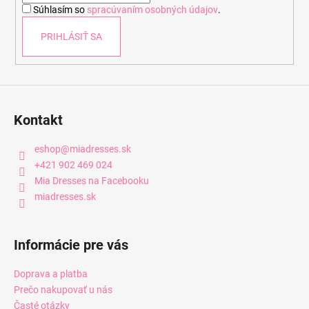
Súhlasím so
spracúvaním osobných údajov
.
e
PRIHLÁSIŤ SA
Kontakt
eshop
@
miadresses.sk
+421 902 469 024
Mia Dresses na Facebooku
miadresses.sk
Informácie pre vás
Doprava a platba
Prečo nakupovať u nás
Časté otázky