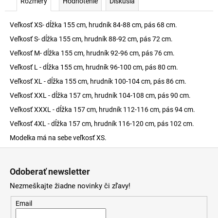
Rozmery
Hodnotenie
Diskusia
Veľkosť XS- dĺžka 155 cm, hrudník 84-88 cm, pás 68 cm.
Veľkosť S- dĺžka 155 cm, hrudník 88-92 cm, pás 72 cm.
Veľkosť M- dĺžka 155 cm, hrudník 92-96 cm, pás 76 cm.
Veľkosť L - dĺžka 155 cm, hrudník 96-100 cm, pás 80 cm.
Veľkosť XL - dĺžka 155 cm, hrudník 100-104 cm, pás 86 cm.
Veľkosť XXL - dĺžka 157 cm, hrudník 104-108 cm, pás 90 cm.
Veľkosť XXXL - dĺžka 157 cm, hrudník 112-116 cm, pás 94 cm.
Veľkosť 4XL - dĺžka 157 cm, hrudník 116-120 cm, pás 102 cm.
Modelka má na sebe veľkosť XS.
Z
á
Odoberať newsletter
p
Nezmeškajte žiadne novinky či zľavy!
ä
t
Email
i