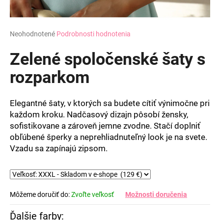
Priemerné
Neohodnotené
Podrobnosti hodnotenia
hodnotenie
produktu
Zelené spoločenské šaty s
je
0,0
rozparkom
z
5
hviezdičiek.
Elegantné šaty, v ktorých sa budete cítiť výnimočne pri
každom kroku. Nadčasový dizajn pôsobí žensky,
sofistikovane a zároveň jemne zvodne. Stačí doplniť
obľúbené šperky a neprehliadnuteľný look je na svete.
Vzadu sa zapínajú zipsom.
Môžeme doručiť do:
Zvoľte veľkosť
Možnosti doručenia