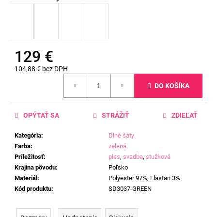
129 €
104,88 € bez DPH
Jednotková
DO KOŠÍKA
cena:
OPÝTAŤ SA
STRÁŽIŤ
ZDIEĽAŤ
Kategória
:
Dlhé šaty
Farba
:
zelená
Príležitosť
:
ples
,
svadba
,
stužková
Krajina pôvodu
:
Poľsko
Materiál
:
Polyester 97%, Elastan 3%
Kód produktu
:
SD3037-GREEN