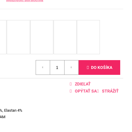
DO KOŠÍKA
ZDIEĽAŤ
OPÝTAŤ SA
STRÁŽIŤ
%, Elastan 4%
EAM