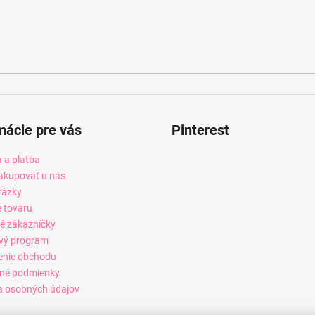
mácie pre vás
Pinterest
 a platba
akupovať u nás
tázky
e tovaru
é zákazníčky
vý program
enie obchodu
né podmienky
 osobných údajov