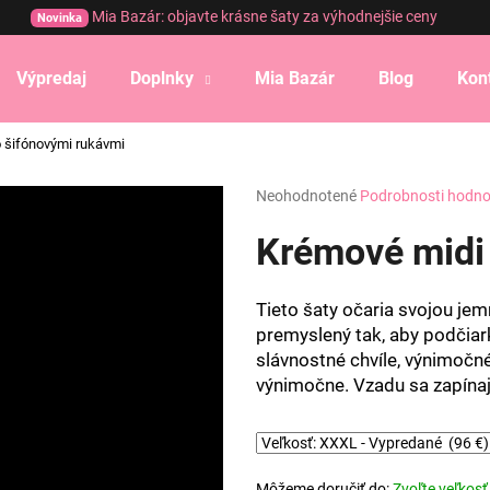
Mia Bazár: objavte krásne šaty za výhodnejšie ceny
Novinka
Výpredaj
Doplnky
Mia Bazár
Blog
Kon
Čo potrebujete nájsť?
 šifónovými rukávmi
Priemerné
Neohodnotené
Podrobnosti hodno
HĽADAŤ
hodnotenie
produktu
Krémové midi 
je
0,0
Odporúčame
z
Tieto šaty očaria svojou je
5
premyslený tak, aby podčiar
hviezdičiek.
slávnostné chvíle, výnimočn
výnimočne. Vzadu sa zapína
Môžeme doručiť do:
Zvoľte veľkosť