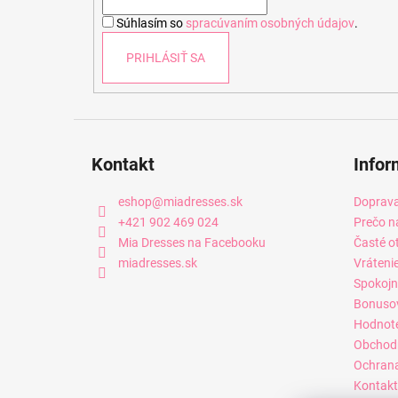
i
Súhlasím so
spracúvaním osobných údajov
.
e
PRIHLÁSIŤ SA
Kontakt
Infor
eshop
@
miadresses.sk
Doprava
+421 902 469 024
Prečo n
Mia Dresses na Facebooku
Časté o
miadresses.sk
Vráteni
Spokojn
Bonuso
Hodnot
Obchod
Ochrana
Kontakt