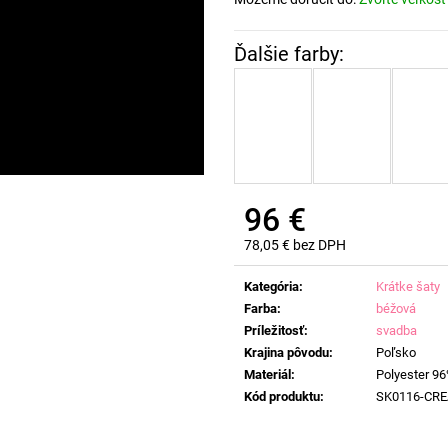
96 €
78,05 € bez DPH
Jednotková
cena:
Kategória
:
Krátke šaty
Farba
:
béžová
Príležitosť
:
svadba
Krajina pôvodu
:
Poľsko
Materiál
:
Polyester 96
Kód produktu
:
SK0116-CR