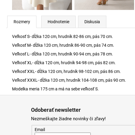
Rozmery
Hodnotenie
Diskusia
Veľkosť S- dĺžka 120 cm, hrudník 82-86 cm, pás 70 cm.
Veľkosť M- dĺžka 120 cm, hrudník 86-90 cm, pás 74 cm.
Veľkosť L- dĺžka 120 cm, hrudník 90-94 cm, pás 78 cm.
Veľkosť XL- dĺžka 120 cm, hrudník 94-98 cm, pás 82 cm.
Veľkosť XXL- dĺžka 120 cm, hrudník 98-102 cm, pás 86 cm.
Veľkosť XXXL- dĺžka 120 cm, hrudník 104-108 cm, pás 90 cm.
Modelka meria 175 cm a má na sebe veľkosť S.
Z
á
Odoberať newsletter
p
Nezmeškajte žiadne novinky či zľavy!
ä
t
Email