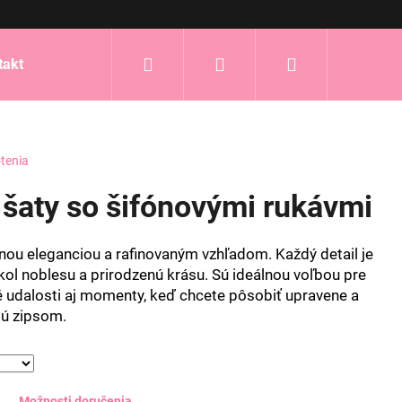
Hľadať
Prihlásenie
Nákupný
takt
košík
tenia
šaty so šifónovými rukávmi
mnou eleganciou a rafinovaným vzhľadom. Každý detail je
kol noblesu a prirodzenú krásu. Sú ideálnou voľbou pre
é udalosti aj momenty, keď chcete pôsobiť upravene a
jú zipsom.
Možnosti doručenia