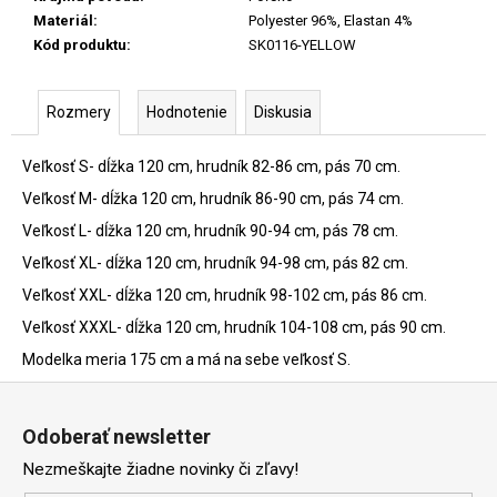
Materiál
:
Polyester 96%, Elastan 4%
Kód produktu
:
SK0116-YELLOW
Rozmery
Hodnotenie
Diskusia
Veľkosť S- dĺžka 120 cm, hrudník 82-86 cm, pás 70 cm.
Veľkosť M- dĺžka 120 cm, hrudník 86-90 cm, pás 74 cm.
Veľkosť L- dĺžka 120 cm, hrudník 90-94 cm, pás 78 cm.
Veľkosť XL- dĺžka 120 cm, hrudník 94-98 cm, pás 82 cm.
Veľkosť XXL- dĺžka 120 cm, hrudník 98-102 cm, pás 86 cm.
Veľkosť XXXL- dĺžka 120 cm, hrudník 104-108 cm, pás 90 cm.
Modelka meria 175 cm a má na sebe veľkosť S.
Z
á
Odoberať newsletter
p
Nezmeškajte žiadne novinky či zľavy!
ä