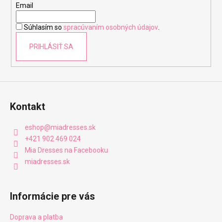
t
Email
i
Súhlasím so
spracúvaním osobných údajov
.
e
PRIHLÁSIŤ SA
Kontakt
eshop
@
miadresses.sk
+421 902 469 024
Mia Dresses na Facebooku
miadresses.sk
Informácie pre vás
Doprava a platba