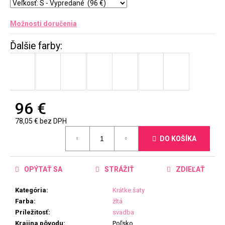
Možnosti doručenia
96 €
78,05 € bez DPH
Jednotková
DO KOŠÍKA
cena:
OPÝTAŤ SA
STRÁŽIŤ
ZDIEĽAŤ
Kategória
:
Krátke šaty
Farba
:
žltá
Príležitosť
:
svadba
Krajina pôvodu
:
Poľsko