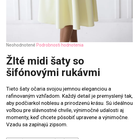
Priemerné
Neohodnotené
Podrobnosti hodnotenia
hodnotenie
produktu
Žlté midi šaty so
je
0,0
šifónovými rukávmi
z
5
hviezdičiek.
Tieto šaty očaria svojou jemnou eleganciou a
rafinovaným vzhľadom. Každý detail je premyslený tak,
aby podčiarkol noblesu a prirodzenú krásu. Sú ideálnou
voľbou pre slávnostné chvíle, výnimočné udalosti aj
momenty, keď chcete pôsobiť upravene a výnimočne.
Vzadu sa zapínajú zipsom.